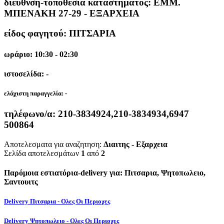
διεύθνση-τοποθεσία καταστήματος:
ΕΜΜ.
ΜΠΕΝΑΚΗ 27-29 - ΕΞΑΡΧΕΙΑ
είδος φαγητού: ΠΙΤΣΑΡΙΑ
ωράριο: 10:30 - 02:30
ιστοσελίδα: -
ελάχιστη παραγγελία:
-
τηλέφωνο/α:
210-3834924,210-3834934,6947
500864
Αποτελεσματα για αναζητηση:
Διαιτης - Εξαρχεια
Σελίδα αποτελεσμάτων
1
από
2
Παρόμοια εστιατόρια-delivery για: Πιτσαρια, Ψητοπωλειο,
Σαντουιτς
Delivery Πιτσαρια - Ολες Οι Περιοχες
Delivery Ψητοπωλειο - Ολες Οι Περιοχες