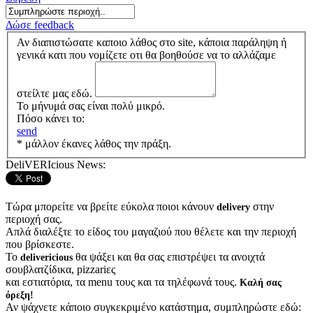
Δώσε feedback
Αν διαπιστώσατε καποιο λάθος στο site, κάποια παράληψη ή
γενικά κατι που νομίζετε οτι θα βοηθούσε να το αλλάζαμε
στείλτε μας εδώ.
Το μήνυμά σας είναι πολύ μικρό.
Πόσο κάνει το:
send
* μάλλον έκανες λάθος την πράξη.
DeliVERIcious News:
Τώρα μπορείτε να βρείτε εύκολα ποιοι κάνουν
στην
delivery
περιοχή σας.
Απλά διαλέξτε το είδος του μαγαζιού που θέλετε και την περιοχή
που βρίσκεστε.
Το
θα ψάξει και θα σας επιστρέψει τα ανοιχτά
delivericious
σουβλατζίδικα, pizzariες
και εστιατόρια, τα menu τους και τα τηλέφωνά τους.
Καλή σας
όρεξη!
Αν ψάχνετε κάποιο συγκεκριμένο κατάστημα, συμπληρώστε εδώ: