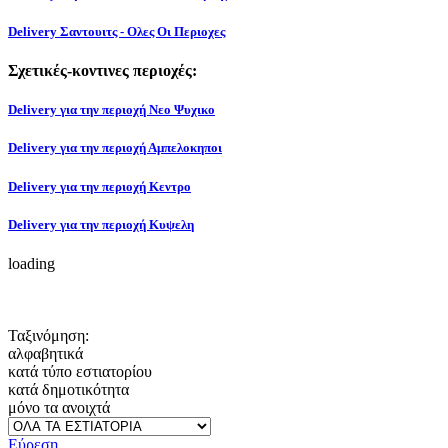
Delivery Σαντουιτς - Ολες Οι Περιοχες
Σχετικές-κοντινες περιοχές:
Delivery για την περιοχή Νεο Ψυχικο
Delivery για την περιοχή Αμπελοκηποι
Delivery για την περιοχή Κεντρο
Delivery για την περιοχή Κυψελη
loading
Ταξινόμηση:
αλφαβητικά
κατά τύπο εστιατορίου
κατά δημοτικότητα
μόνο τα ανοιχτά
Εύρεση