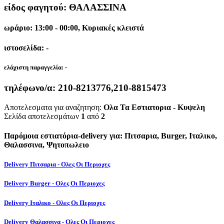
είδος φαγητού: ΘΑΛΑΣΣΙΝΑ
ωράριο: 13:00 - 00:00, Κυριακές κλειστά
ιστοσελίδα: -
ελάχιστη παραγγελία:
-
τηλέφωνο/α:
210-8213776,210-8815473
Αποτελεσματα για αναζητηση:
Ολα Τα Εστιατορια - Κυψελη
Σελίδα αποτελεσμάτων
1
από
2
Παρόμοια εστιατόρια-delivery για: Πιτσαρια, Burger, Ιταλικο,
Θαλασσινα, Ψητοπωλειο
Delivery Πιτσαρια - Ολες Οι Περιοχες
Delivery Burger - Ολες Οι Περιοχες
Delivery Ιταλικο - Ολες Οι Περιοχες
Delivery Θαλασσινα - Ολες Οι Περιοχες