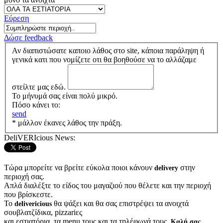
Εύρεση
Δώσε feedback
Αν διαπιστώσατε καποιο λάθος στο site, κάποια παράληψη ή
γενικά κατι που νομίζετε οτι θα βοηθούσε να το αλλάζαμε
στείλτε μας εδώ.
Το μήνυμά σας είναι πολύ μικρό.
Πόσο κάνει το:
send
* μάλλον έκανες λάθος την πράξη.
DeliVERIcious News:
Τώρα μπορείτε να βρείτε εύκολα ποιοι κάνουν
στην
delivery
περιοχή σας.
Απλά διαλέξτε το είδος του μαγαζιού που θέλετε και την περιοχή
που βρίσκεστε.
Το
θα ψάξει και θα σας επιστρέψει τα ανοιχτά
delivericious
σουβλατζίδικα, pizzariες
και εστιατόρια, τα menu τους και τα τηλέφωνά τους.
Καλή σας