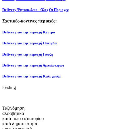
Delivery Ψητοπωλειο - Ολες Οι Περιοχες
Σχετικές-κοντινες περιοχές:
Delivery για την περιοχή Κεντρο
Delivery για την περιοχή Πατησια
Delivery για την περιοχή Γκυζη
Delivery για την περιοχή Αμπελοκηποι
Delivery για την περιοχή Καλογρεζα
loading
Ταξινόμηση:
αλφαβητικά
κατά τύπο εστιατορίου
κατά δημοτικότητα
μόνο τα ανοιχτά