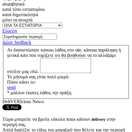
αλφαβητικά
κατά τύπο εστιατορίου
κατά δημοτικότητα
μόνο τα ανοιχτά
Εύρεση
Δώσε feedback
Αν διαπιστώσατε καποιο λάθος στο site, κάποια παράληψη ή
γενικά κατι που νομίζετε οτι θα βοηθούσε να το αλλάζαμε
στείλτε μας εδώ.
Το μήνυμά σας είναι πολύ μικρό.
Πόσο κάνει το:
send
* μάλλον έκανες λάθος την πράξη.
DeliVERIcious News:
Τώρα μπορείτε να βρείτε εύκολα ποιοι κάνουν
στην
delivery
περιοχή σας.
Απλά διαλέξτε το είδος του μαγαζιού που θέλετε και την περιοχή