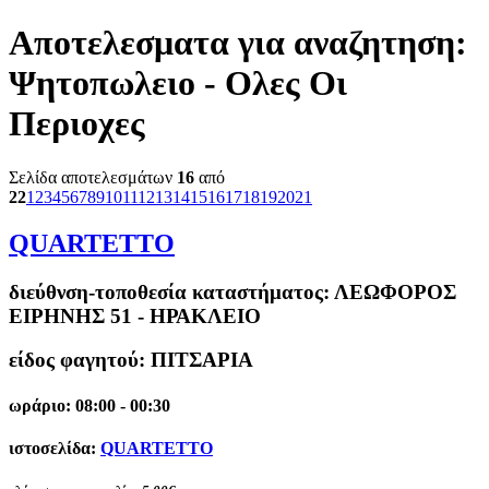
Αποτελεσματα για αναζητηση:
Ψητοπωλειο - Ολες Οι
Περιοχες
Σελίδα αποτελεσμάτων
16
από
22
1
2
3
4
5
6
7
8
9
10
11
12
13
14
15
16
17
18
19
20
21
QUARTETTO
διεύθνση-τοποθεσία καταστήματος:
ΛΕΩΦΟΡΟΣ
ΕΙΡΗΝΗΣ 51 - ΗΡΑΚΛΕΙΟ
είδος φαγητού: ΠΙΤΣΑΡΙΑ
ωράριο: 08:00 - 00:30
ιστοσελίδα:
QUARTETTO