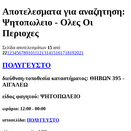
Αποτελεσματα για αναζητηση:
Ψητοπωλειο - Ολες Οι
Περιοχες
Σελίδα αποτελεσμάτων
15
από
22
1
2
3
4
5
6
7
8
9
10
11
12
13
14
15
16
17
18
19
20
21
ΠΟΛΥΓΕΥΣΤΟ
διεύθνση-τοποθεσία καταστήματος:
ΘΗΒΩΝ 395 -
ΑΙΓΑΛΕΩ
είδος φαγητού: ΨΗΤΟΠΩΛΕΙΟ
ωράριο: 12:00 - 00:00
ιστοσελίδα:
ΠΟΛΥΓΕΥΣΤΟ