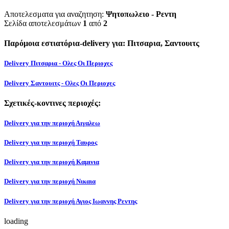
Αποτελεσματα για αναζητηση:
Ψητοπωλειο - Ρεντη
Σελίδα αποτελεσμάτων
1
από
2
Παρόμοια εστιατόρια-delivery για: Πιτσαρια, Σαντουιτς
Delivery Πιτσαρια - Ολες Οι Περιοχες
Delivery Σαντουιτς - Ολες Οι Περιοχες
Σχετικές-κοντινες περιοχές:
Delivery για την περιοχή Αιγαλεω
Delivery για την περιοχή Ταυρος
Delivery για την περιοχή Καμινια
Delivery για την περιοχή Νικαια
Delivery για την περιοχή Αγιος Ιωαννης Ρεντης
loading