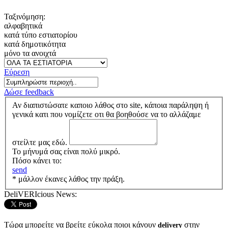
Ταξινόμηση:
αλφαβητικά
κατά τύπο εστιατορίου
κατά δημοτικότητα
μόνο τα ανοιχτά
Εύρεση
Δώσε feedback
Αν διαπιστώσατε καποιο λάθος στο site, κάποια παράληψη ή
γενικά κατι που νομίζετε οτι θα βοηθούσε να το αλλάζαμε
στείλτε μας εδώ.
Το μήνυμά σας είναι πολύ μικρό.
Πόσο κάνει το:
send
* μάλλον έκανες λάθος την πράξη.
DeliVERIcious News:
Τώρα μπορείτε να βρείτε εύκολα ποιοι κάνουν
στην
delivery