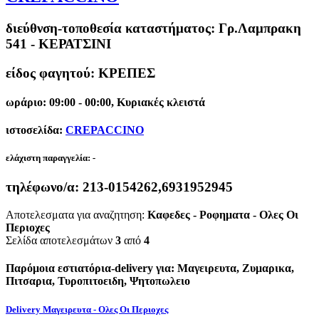
διεύθνση-τοποθεσία καταστήματος:
Γρ.Λαμπρακη
541 - ΚΕΡΑΤΣΙΝΙ
είδος φαγητού: ΚΡΕΠΕΣ
ωράριο: 09:00 - 00:00, Κυριακές κλειστά
ιστοσελίδα:
CREPACCINO
ελάχιστη παραγγελία:
-
τηλέφωνο/α:
213-0154262,6931952945
Αποτελεσματα για αναζητηση:
Καφεδες - Ροφηματα - Ολες Οι
Περιοχες
Σελίδα αποτελεσμάτων
3
από
4
Παρόμοια εστιατόρια-delivery για: Μαγειρευτα, Ζυμαρικα,
Πιτσαρια, Τυροπιτοειδη, Ψητοπωλειο
Delivery Μαγειρευτα - Ολες Οι Περιοχες