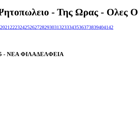
Ψητοπωλειο - Της Ωρας - Ολες Ο
20
21
22
23
24
25
26
27
28
29
30
31
32
33
34
35
36
37
38
39
40
41
42
5 - ΝΕΑ ΦΙΛΑΔΕΛΦΕΙΑ