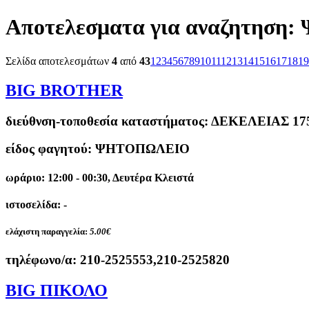
Αποτελεσματα για αναζητηση:
Σελίδα αποτελεσμάτων
4
από
43
1
2
3
4
5
6
7
8
9
10
11
12
13
14
15
16
17
18
19
BIG BROTHER
διεύθνση-τοποθεσία καταστήματος:
ΔΕΚΕΛΕΙΑΣ 17
είδος φαγητού: ΨΗΤΟΠΩΛΕΙΟ
ωράριο: 12:00 - 00:30, Δευτέρα Κλειστά
ιστοσελίδα: -
ελάχιστη παραγγελία:
5.00€
τηλέφωνο/α:
210-2525553,210-2525820
BIG ΠΙΚΟΛΟ