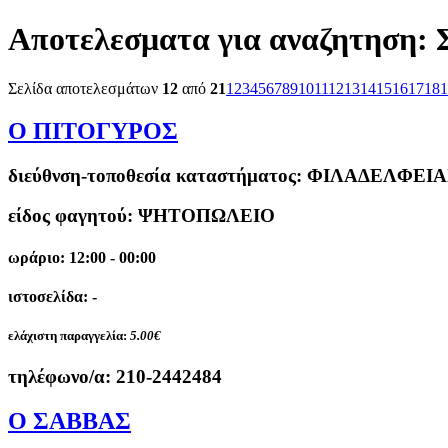
Αποτελεσματα για αναζητηση:
Σελίδα αποτελεσμάτων
12
από
21
1
2
3
4
5
6
7
8
9
10
11
12
13
14
15
16
17
18
1
Ο ΠΙΤΟΓΥΡΟΣ
διεύθνση-τοποθεσία καταστήματος:
ΦΙΛΑΔΕΛΦΕΙΑΣ
είδος φαγητού: ΨΗΤΟΠΩΛΕΙΟ
ωράριο: 12:00 - 00:00
ιστοσελίδα: -
ελάχιστη παραγγελία:
5.00€
τηλέφωνο/α:
210-2442484
Ο ΣΑΒΒΑΣ