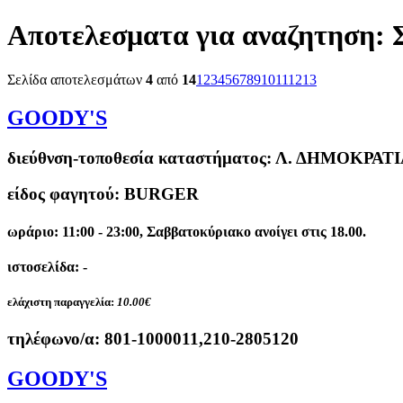
Αποτελεσματα για αναζητηση:
Σελίδα αποτελεσμάτων
4
από
14
1
2
3
4
5
6
7
8
9
10
11
12
13
GOODY'S
διεύθνση-τοποθεσία καταστήματος:
Λ. ΔΗΜΟΚΡΑΤΙΑ
είδος φαγητού: BURGER
ωράριο: 11:00 - 23:00, Σαββατοκύριακο ανοίγει στις 18.00.
ιστοσελίδα: -
ελάχιστη παραγγελία:
10.00€
τηλέφωνο/α:
801-1000011,210-2805120
GOODY'S