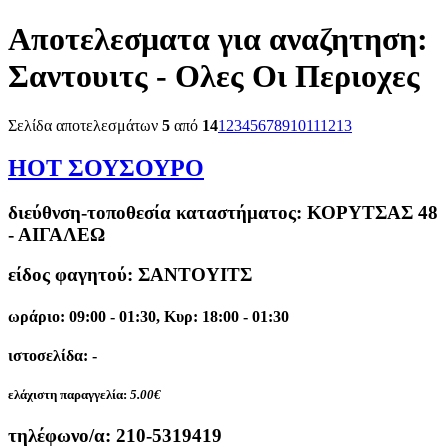
Αποτελεσματα για αναζητηση:
Σαντουιτς - Ολες Οι Περιοχες
Σελίδα αποτελεσμάτων
5
από
14
1
2
3
4
5
6
7
8
9
10
11
12
13
HOT ΣΟΥΣΟΥΡΟ
διεύθνση-τοποθεσία καταστήματος:
ΚΟΡΥΤΣΑΣ 48
- ΑΙΓΑΛΕΩ
είδος φαγητού: ΣΑΝΤΟΥΙΤΣ
ωράριο: 09:00 - 01:30, Κυρ: 18:00 - 01:30
ιστοσελίδα: -
ελάχιστη παραγγελία:
5.00€
τηλέφωνο/α:
210-5319419