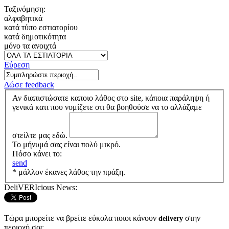
Ταξινόμηση:
αλφαβητικά
κατά τύπο εστιατορίου
κατά δημοτικότητα
μόνο τα ανοιχτά
Εύρεση
Δώσε feedback
Αν διαπιστώσατε καποιο λάθος στο site, κάποια παράληψη ή
γενικά κατι που νομίζετε οτι θα βοηθούσε να το αλλάζαμε
στείλτε μας εδώ.
Το μήνυμά σας είναι πολύ μικρό.
Πόσο κάνει το:
send
* μάλλον έκανες λάθος την πράξη.
DeliVERIcious News:
Τώρα μπορείτε να βρείτε εύκολα ποιοι κάνουν
στην
delivery
περιοχή σας.