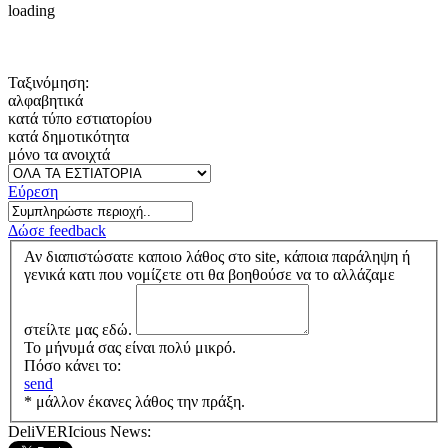
loading
Ταξινόμηση:
αλφαβητικά
κατά τύπο εστιατορίου
κατά δημοτικότητα
μόνο τα ανοιχτά
Εύρεση
Δώσε feedback
Αν διαπιστώσατε καποιο λάθος στο site, κάποια παράληψη ή
γενικά κατι που νομίζετε οτι θα βοηθούσε να το αλλάζαμε
στείλτε μας εδώ.
Το μήνυμά σας είναι πολύ μικρό.
Πόσο κάνει το:
send
* μάλλον έκανες λάθος την πράξη.
DeliVERIcious News: