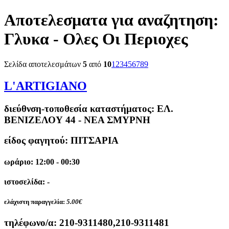
Αποτελεσματα για αναζητηση:
Γλυκα - Ολες Οι Περιοχες
Σελίδα αποτελεσμάτων
5
από
10
1
2
3
4
5
6
7
8
9
L'ARTIGIANO
διεύθνση-τοποθεσία καταστήματος:
ΕΛ.
ΒΕΝΙΖΕΛΟΥ 44 - ΝΕΑ ΣΜΥΡΝΗ
είδος φαγητού: ΠΙΤΣΑΡΙΑ
ωράριο: 12:00 - 00:30
ιστοσελίδα: -
ελάχιστη παραγγελία:
5.00€
τηλέφωνο/α:
210-9311480,210-9311481